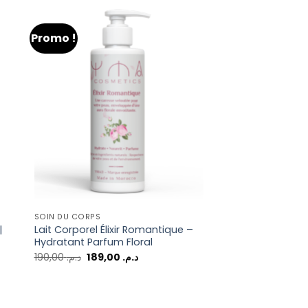
Promo !
SOIN DU CORPS
|
Lait Corporel Élixir Romantique –
Hydratant Parfum Floral
190,00
د.م.
189,00
د.م.