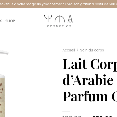
ienvenue a votre magasin ymacosmetic Livraison gratuit a partir de 500 
X
SHOP
Accueil
/
Soin du corps
Lait Cor
d’Arabie
Parfum 