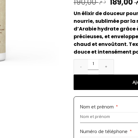
190,00
189,00
م
د.م.
Un élixir de douceur p
nourrie, sublimée par la
d’Arabie hydrate grâce à 
précieuses, et enveloppe
chaud et envoûtant. Text
douce et intensément p
Aj
Nom et prénom
*
Numéro de téléphone
*