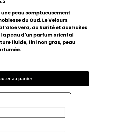
د..
our une peau somptueusement
 noblesse du Oud. Le Velours
l’aloe vera, au karité et aux huiles
 la peau d’un parfum oriental
ure fluide, fini non gras, peau
arfumée.
outer au panier