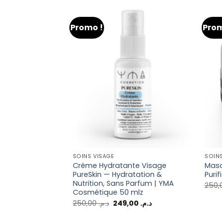
Promo !
Prom
SOINS VISAGE
SOINS
e – Anti-Âge
Crème Hydratante Visage
Mas
pulpant & Éclat
PureSkin — Hydratation &
Purif
Nutrition, Sans Parfum | YMA
319,00
د.م.
Cosmétique 50 mlz
250,00
د.م.
249,00
د.م.