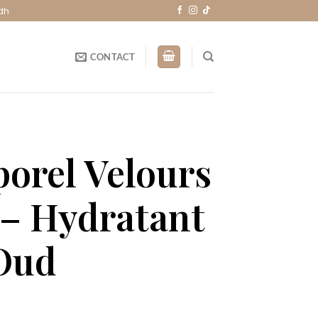
dh
CONTACT
porel Velours
 – Hydratant
Oud