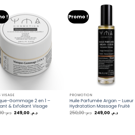
o !
Promo !
 VISAGE
PROMOTION
que-Gommage 2 en 1 –
Huile Parfumée Argan – Lueur 
iant & Exfoliant Visage
Hydratation Massage Fruité
250,00
د.م.
249,00
د.م.
250,00
د.م.
249,00
د.م.