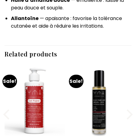
Huile d’amande douce
— émolliente : laisse la
peau douce et souple.
Allantoïne
— apaisante : favorise la tolérance
cutanée et aide à réduire les irritations.
Related products
Sale!
Sale!