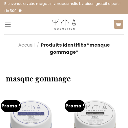
Bienvenue a votre magasin ymacosmetic Livraison gratuit a partir
de 500 dh
Accueil
/
Produits identifiés “masque
gommage”
masque gommage
Promo !
Promo !