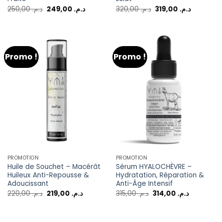
250,00
د.م.
249,00
د.م.
320,00
د.م.
319,00
د.م.
Promo !
Promo !
PROMOTION
PROMOTION
Huile de Souchet – Macérât
Sérum HYALOCHÈVRE –
Huileux Anti-Repousse &
Hydratation, Réparation &
Adoucissant
Anti-Âge Intensif
220,00
د.م.
219,00
د.م.
315,00
د.م.
314,00
د.م.