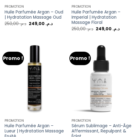
PROMOTION
PROMOTION
Huile Parfumée Argan – Oud
Huile Parfumée Argan –
| Hydratation Massage Oud
Imperial | Hydratation
Massage Floral
250,00
د.م.
249,00
د.م.
250,00
د.م.
249,00
د.م.
Promo !
Promo !
PROMOTION
PROMOTION
Huile Parfumée Argan –
Sérum Sublimage – Anti-Âge
Lueur | Hydratation Massage
Affermissant, Repulpant &
Fruité
Éclat