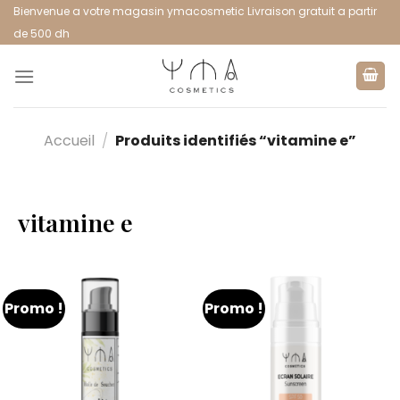
Bienvenue a votre magasin ymacosmetic Livraison gratuit a partir
de 500 dh
Accueil
/
Produits identifiés “vitamine e”
vitamine e
Promo !
Promo !