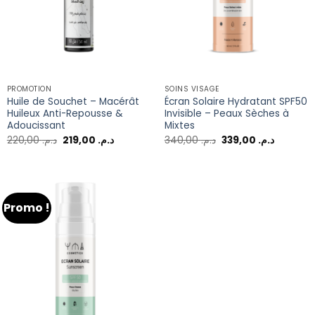
PROMOTION
SOINS VISAGE
Huile de Souchet – Macérât
Écran Solaire Hydratant SPF50
Huileux Anti-Repousse &
Invisible – Peaux Sèches à
Adoucissant
Mixtes
220,00
د.م.
219,00
د.م.
340,00
د.م.
339,00
د.م.
Promo !