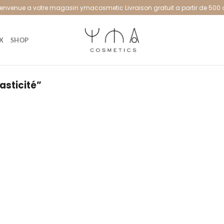
ienvenue a votre magasin ymacosmetic Livraison gratuit a partir de 500 
X
SHOP
asticité”