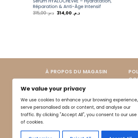
Sérum HYALOCHÈVRE – Hydratation,
Réparation & Anti-Âge Intensif
315,00
د.م.
314,00
د.م.
À PROPOS DU MAGASIN
POL
CON
We value your privacy
À propos du magasin
Poli
We use cookies to enhance your browsing experience,
Expédition et Livraison
serve personalised ads or content, and analyse our
Pol
Méthodes de paiement
traffic. By clicking "Accept All", you consent to our use
Rét
of cookies.
Pol
Ret