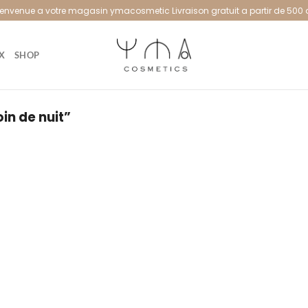
ienvenue a votre magasin ymacosmetic Livraison gratuit a partir de 500 
X
SHOP
oin de nuit”