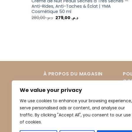
Crème de Nuit Peaux Sèches à Très Sèches —
Anti-Rides, Anti-Taches & Éclat | YMA
Cosmétique 50 ml
280,00
د.م.
279,00
د.م.
À PROPOS DU MAGASIN
POL
CON
We value your privacy
À propos du magasin
Poli
We use cookies to enhance your browsing experience,
Expédition et Livraison
serve personalised ads or content, and analyse our
Pol
Méthodes de paiement
traffic. By clicking "Accept All", you consent to our use
Rét
of cookies.
Pol