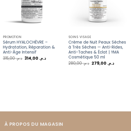
PROMOTION
SOINS VISAGE
Sérum HYALOCHÈVRE –
Crème de Nuit Peaux Sèches
Hydratation, Réparation &
à Très Sèches — Anti-Rides,
Anti-Âge Intensif
Anti-Taches & Éclat | YMA
Cosmétique 50 ml
315,00
د.م.
314,00
د.م.
280,00
د.م.
279,00
د.م.
À PROPOS DU MAGASIN